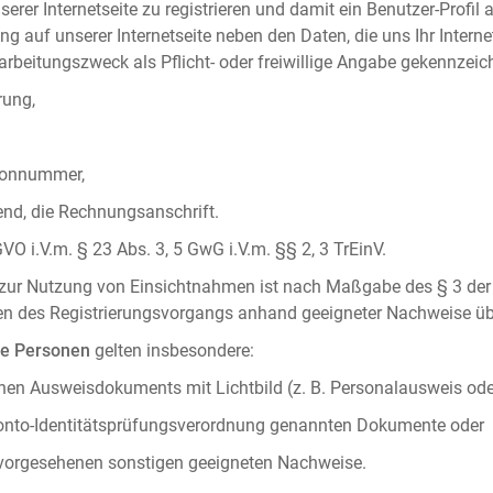
serer Internetseite zu registrieren und damit ein Benutzer-Profil
ng auf unserer Internetseite neben den Daten, die uns Ihr Intern
rbeitungszweck als Pflicht- oder freiwillige Angabe gekennzeich
rung,
efonnummer,
hend, die Rechnungsanschrift.
VO i.V.m. § 23 Abs. 3, 5 GwG i.V.m. §§ 2, 3 TrEinV.
g zur Nutzung von Einsichtnahmen ist nach Maßgabe des § 3 der 
men des Registrierungsvorgangs anhand geeigneter Nachweise üb
he Personen
gelten insbesondere:
chen Ausweisdokuments mit Lichtbild (z. B. Personalausweis ode
konto-Identitätsprüfungsverordnung genannten Dokumente oder
 vorgesehenen sonstigen geeigneten Nachweise.