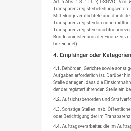
Art. 6 Abs. 1 S. 1 lit. e) DSGVO i.V.
Transparenzregisterbeleihungsverordn
Mitteilungsverpflichtete und durch de
Transparenzregisterdatenübermittlun
Transparenzregistereinsichtnahmever
Bundesministeriums der Finanzen zum
bezeichnet).
4. Empfänger oder Kategorie
4.1.
Behörden, Gerichte sowie sonstige
Aufgaben erforderlich ist. Darüber hi
Stelle darlegen, dass die Einsichtnahm
der der registerführenden Stelle ein b
4.2.
Aufsichtsbehörden und Strafverfol
4.3.
Sonstige Stellen insb. Öffentliche
oder Berichtigung der im Transparenzre
4.4.
Auftragsverarbeiter, die im Auft