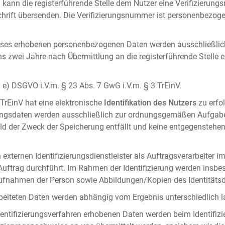
 kann die registerführende Stelle dem Nutzer eine Verifizierun
ft übersenden. Die Verifizierungsnummer ist personenbezogen 
ises erhobenen personenbezogenen Daten werden ausschließlic
ens zwei Jahre nach Übermittlung an die registerführende Stelle
it. e) DSGVO i.V.m. § 23 Abs. 7 GwG i.V.m. § 3 TrEinV.
 TrEinV hat eine elektronische
Identifikation des Nutzers
zu erfo
erungsdaten werden ausschließlich zur ordnungsgemäßen Aufgab
ald der Zweck der Speicherung entfällt und keine entgegenstehe
externen Identifizierungsdienstleister als Auftragsverarbeiter i
 Auftrag durchführt. Im Rahmen der Identifizierung werden insbe
onaufnahmen der Person sowie Abbildungen/Kopien des Identität
arbeiteten Daten werden abhängig vom Ergebnis unterschiedlich l
entifizierungsverfahren erhobenen Daten werden beim Identifizi