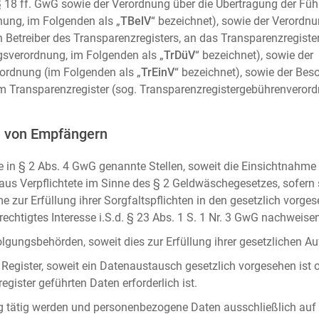
m. § 18 ff. GwG sowie der Verordnung über die Übertragung der Fü
ung, im Folgenden als „
TBelV
“ bezeichnet), sowie der Verordn
n Betreiber des Transparenzregisters, an das Transparenzregister
gsverordnung, im Folgenden als „
TrDüV
“ bezeichnet), sowie der
ordnung (im Folgenden als „
TrEinV
“ bezeichnet), sowie der Be
 Transparenzregister (sog. Transparenzregistergebührenverord
n von Empfängern
 in § 2 Abs. 4 GwG genannte Stellen, soweit die Einsichtnahme z
naus Verpflichtete im Sinne des § 2 Geldwäschegesetzes, sofern
e zur Erfüllung ihrer Sorgfaltspflichten in den gesetzlich vorges
erechtigtes Interesse i.S.d. § 23 Abs. 1 S. 1 Nr. 3 GwG nachweise
gungsbehörden, soweit dies zur Erfüllung ihrer gesetzlichen Auf
 Register, soweit ein Datenaustausch gesetzlich vorgesehen ist 
gister geführten Daten erforderlich ist.
rag tätig werden und personenbezogene Daten ausschließlich auf