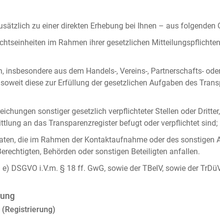
ätzlich zu einer direkten Erhebung bei Ihnen – aus folgenden
chtseinheiten im Rahmen ihrer gesetzlichen Mitteilungspflicht
n, insbesondere aus dem Handels-, Vereins-, Partnerschafts- od
oweit diese zur Erfüllung der gesetzlichen Aufgaben des Tran
ichungen sonstiger gesetzlich verpflichteter Stellen oder Dritt
lung an das Transparenzregister befugt oder verpflichtet sind;
ten, die im Rahmen der Kontaktaufnahme oder des sonstigen A
Berechtigten, Behörden oder sonstigen Beteiligten anfallen.
it. e) DSGVO i.V.m. § 18 ff. GwG, sowie der TBelV, sowie der TrDü
rung
 (Registrierung)