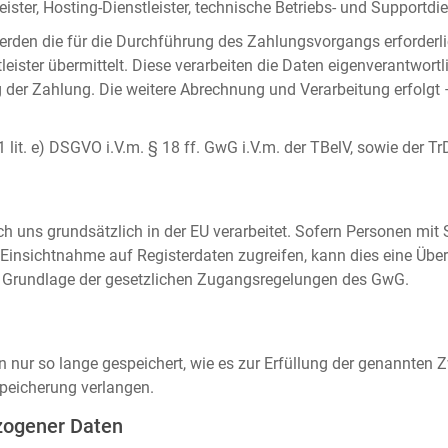
ister, Hosting-Dienstleister, technische Betriebs- und Supportdien
rden die für die Durchführung des Zahlungsvorgangs erforderl
eister übermittelt. Diese verarbeiten die Daten eigenverantwortl
der Zahlung. Die weitere Abrechnung und Verarbeitung erfolgt 
 1 lit. e) DSGVO i.V.m. § 18 ff. GwG i.V.m. der TBelV, sowie der Tr
uns grundsätzlich in der EU verarbeitet. Sofern Personen mit Si
insichtnahme auf Registerdaten zugreifen, kann dies eine Über
auf Grundlage der gesetzlichen Zugangsregelungen des GwG.
ur so lange gespeichert, wie es zur Erfüllung der genannten Zw
peicherung verlangen.
zogener Daten