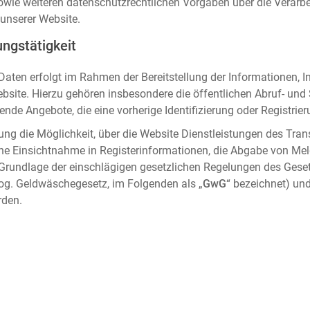
sowie weiteren datenschutzrechtlichen Vorgaben über die Verar
unserer Website.
ngstätigkeit
aten erfolgt im Rahmen der Bereitstellung der Informationen, I
ebsite. Hierzu gehören insbesondere die öffentlichen Abruf- un
nde Angebote, die eine vorherige Identifizierung oder Registrier
ung die Möglichkeit, über die Website Dienstleistungen des Tran
che Einsichtnahme in Registerinformationen, die Abgabe von Me
 Grundlage der einschlägigen gesetzlichen Regelungen des Gese
og. Geldwäschegesetz, im Folgenden als „
GwG
“ bezeichnet) und
rden.