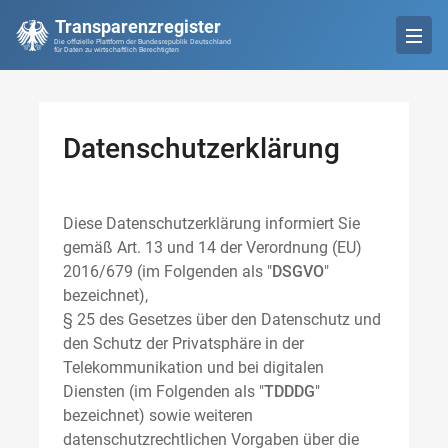
Transparenzregister
Die offizielle Plattform der Bundesrepublik Deutschland
für Daten zu wirtschaftlich Berechtigten
Datenschutzerklärung
Diese Datenschutzerklärung informiert Sie
gemäß Art. 13 und 14 der Verordnung (EU)
2016/679 (im Folgenden als "
DSGVO
"
bezeichnet),
§ 25 des Gesetzes über den Datenschutz und
den Schutz der Privatsphäre in der
Telekommunikation und bei digitalen
Diensten (im Folgenden als "
TDDDG
"
bezeichnet) sowie weiteren
datenschutzrechtlichen Vorgaben über die