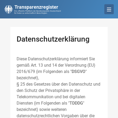
Transparenzregister
Die offizielle Plattform der Bundesrepublik Deutschland
für Daten zu wirtschaftlich Berechtigten
Datenschutzerklärung
Diese Datenschutzerklärung informiert Sie
gemäß Art. 13 und 14 der Verordnung (EU)
2016/679 (im Folgenden als "
DSGVO
"
bezeichnet),
§ 25 des Gesetzes über den Datenschutz und
den Schutz der Privatsphäre in der
Telekommunikation und bei digitalen
Diensten (im Folgenden als "
TDDDG
"
bezeichnet) sowie weiteren
datenschutzrechtlichen Vorgaben über die