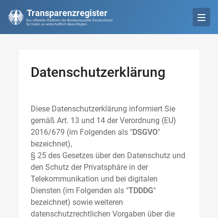
Transparenzregister
Die offizielle Plattform der Bundesrepublik Deutschland
für Daten zu wirtschaftlich Berechtigten
Datenschutzerklärung
Diese Datenschutzerklärung informiert Sie
gemäß Art. 13 und 14 der Verordnung (EU)
2016/679 (im Folgenden als "
DSGVO
"
bezeichnet),
§ 25 des Gesetzes über den Datenschutz und
den Schutz der Privatsphäre in der
Telekommunikation und bei digitalen
Diensten (im Folgenden als "
TDDDG
"
bezeichnet) sowie weiteren
datenschutzrechtlichen Vorgaben über die