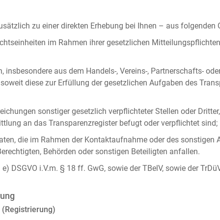
ätzlich zu einer direkten Erhebung bei Ihnen – aus folgenden
chtseinheiten im Rahmen ihrer gesetzlichen Mitteilungspflicht
n, insbesondere aus dem Handels-, Vereins-, Partnerschafts- od
oweit diese zur Erfüllung der gesetzlichen Aufgaben des Tran
ichungen sonstiger gesetzlich verpflichteter Stellen oder Dritt
lung an das Transparenzregister befugt oder verpflichtet sind;
ten, die im Rahmen der Kontaktaufnahme oder des sonstigen A
Berechtigten, Behörden oder sonstigen Beteiligten anfallen.
it. e) DSGVO i.V.m. § 18 ff. GwG, sowie der TBelV, sowie der TrDü
rung
 (Registrierung)