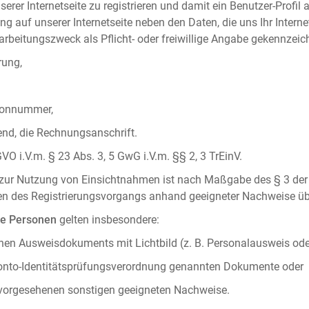
serer Internetseite zu registrieren und damit ein Benutzer-Profil
ng auf unserer Internetseite neben den Daten, die uns Ihr Intern
rbeitungszweck als Pflicht- oder freiwillige Angabe gekennzeich
rung,
efonnummer,
hend, die Rechnungsanschrift.
VO i.V.m. § 23 Abs. 3, 5 GwG i.V.m. §§ 2, 3 TrEinV.
g zur Nutzung von Einsichtnahmen ist nach Maßgabe des § 3 der 
men des Registrierungsvorgangs anhand geeigneter Nachweise üb
he Personen
gelten insbesondere:
chen Ausweisdokuments mit Lichtbild (z. B. Personalausweis ode
konto-Identitätsprüfungsverordnung genannten Dokumente oder
 vorgesehenen sonstigen geeigneten Nachweise.