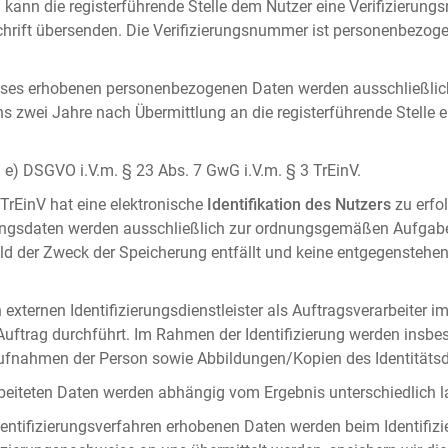
 kann die registerführende Stelle dem Nutzer eine Verifizierun
ft übersenden. Die Verifizierungsnummer ist personenbezogen 
ises erhobenen personenbezogenen Daten werden ausschließlic
ens zwei Jahre nach Übermittlung an die registerführende Stelle
it. e) DSGVO i.V.m. § 23 Abs. 7 GwG i.V.m. § 3 TrEinV.
 TrEinV hat eine elektronische
Identifikation des Nutzers
zu erfo
erungsdaten werden ausschließlich zur ordnungsgemäßen Aufgab
ald der Zweck der Speicherung entfällt und keine entgegenstehe
externen Identifizierungsdienstleister als Auftragsverarbeiter i
 Auftrag durchführt. Im Rahmen der Identifizierung werden insbe
onaufnahmen der Person sowie Abbildungen/Kopien des Identität
arbeiteten Daten werden abhängig vom Ergebnis unterschiedlich l
entifizierungsverfahren erhobenen Daten werden beim Identifizi