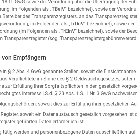
m. § 18 ff. GwG sowie der Verordnung über die Übertragung der Fü
ung, im Folgenden als „
TBelV
“ bezeichnet), sowie der Verordn
n Betreiber des Transparenzregisters, an das Transparenzregister
gsverordnung, im Folgenden als „
TrDüV
“ bezeichnet), sowie der
ordnung (im Folgenden als „
TrEinV
“ bezeichnet), sowie der Be
 Transparenzregister (sog. Transparenzregistergebührenverord
n von Empfängern
 in § 2 Abs. 4 GwG genannte Stellen, soweit die Einsichtnahme z
naus Verpflichtete im Sinne des § 2 Geldwäschegesetzes, sofern
e zur Erfüllung ihrer Sorgfaltspflichten in den gesetzlich vorges
erechtigtes Interesse i.S.d. § 23 Abs. 1 S. 1 Nr. 3 GwG nachweise
gungsbehörden, soweit dies zur Erfüllung ihrer gesetzlichen Auf
 Register, soweit ein Datenaustausch gesetzlich vorgesehen ist 
gister geführten Daten erforderlich ist.
rag tätig werden und personenbezogene Daten ausschließlich auf