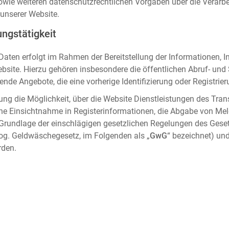
sowie weiteren datenschutzrechtlichen Vorgaben über die Verar
unserer Website.
ngstätigkeit
aten erfolgt im Rahmen der Bereitstellung der Informationen, I
ebsite. Hierzu gehören insbesondere die öffentlichen Abruf- un
nde Angebote, die eine vorherige Identifizierung oder Registrier
ung die Möglichkeit, über die Website Dienstleistungen des Tran
che Einsichtnahme in Registerinformationen, die Abgabe von Me
 Grundlage der einschlägigen gesetzlichen Regelungen des Gese
og. Geldwäschegesetz, im Folgenden als „
GwG
“ bezeichnet) und
rden.