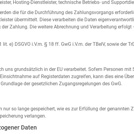
ister, Hosting-Dienstleister, technische Betriebs- und Supportdien
rden die für die Durchführung des Zahlungsvorgangs erforderl
eister übermittelt. Diese verarbeiten die Daten eigenverantwortl
der Zahlung. Die weitere Abrechnung und Verarbeitung erfolgt 
 1 lit. e) DSGVO i.V.m. § 18 ff. GwG i.V.m. der TBelV, sowie der Tr
uns grundsätzlich in der EU verarbeitet. Sofern Personen mit Si
insichtnahme auf Registerdaten zugreifen, kann dies eine Über
auf Grundlage der gesetzlichen Zugangsregelungen des GwG.
ur so lange gespeichert, wie es zur Erfüllung der genannten Zw
peicherung verlangen.
zogener Daten