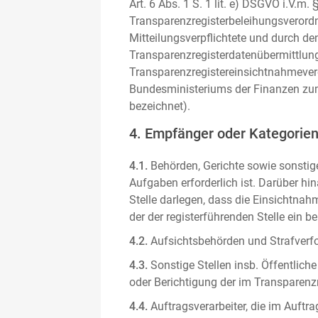
Art. 6 Abs. 1 S. 1 lit. e) DSGVO i.V.
Transparenzregisterbeleihungsverordn
Mitteilungsverpflichtete und durch de
Transparenzregisterdatenübermittlun
Transparenzregistereinsichtnahmever
Bundesministeriums der Finanzen zum
bezeichnet).
4. Empfänger oder Kategorie
4.1.
Behörden, Gerichte sowie sonstige
Aufgaben erforderlich ist. Darüber hi
Stelle darlegen, dass die Einsichtnahm
der der registerführenden Stelle ein b
4.2.
Aufsichtsbehörden und Strafverfol
4.3.
Sonstige Stellen insb. Öffentliche
oder Berichtigung der im Transparenzre
4.4.
Auftragsverarbeiter, die im Auft