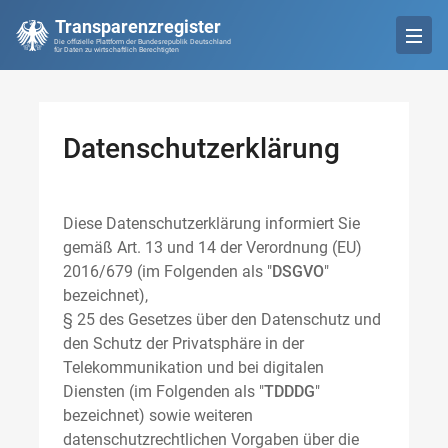
Transparenzregister
Die offizielle Plattform der Bundesrepublik Deutschland
für Daten zu wirtschaftlich Berechtigten
Datenschutzerklärung
Diese Datenschutzerklärung informiert Sie
gemäß Art. 13 und 14 der Verordnung (EU)
2016/679 (im Folgenden als "
DSGVO
"
bezeichnet),
§ 25 des Gesetzes über den Datenschutz und
den Schutz der Privatsphäre in der
Telekommunikation und bei digitalen
Diensten (im Folgenden als "
TDDDG
"
bezeichnet) sowie weiteren
datenschutzrechtlichen Vorgaben über die