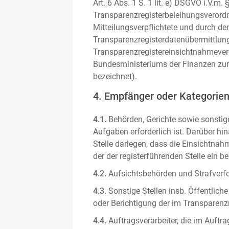
Art. 6 Abs. 1 S. 1 lit. e) DSGVO i.V.
Transparenzregisterbeleihungsverordn
Mitteilungsverpflichtete und durch de
Transparenzregisterdatenübermittlun
Transparenzregistereinsichtnahmever
Bundesministeriums der Finanzen zum
bezeichnet).
4. Empfänger oder Kategorie
4.1.
Behörden, Gerichte sowie sonstige
Aufgaben erforderlich ist. Darüber hi
Stelle darlegen, dass die Einsichtnahm
der der registerführenden Stelle ein b
4.2.
Aufsichtsbehörden und Strafverfol
4.3.
Sonstige Stellen insb. Öffentliche
oder Berichtigung der im Transparenzre
4.4.
Auftragsverarbeiter, die im Auft