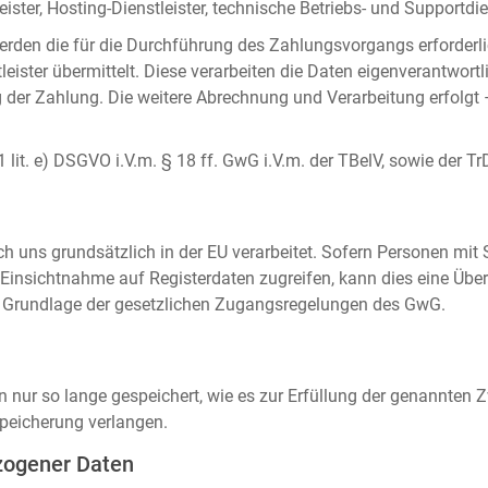
ister, Hosting-Dienstleister, technische Betriebs- und Supportdien
rden die für die Durchführung des Zahlungsvorgangs erforderl
eister übermittelt. Diese verarbeiten die Daten eigenverantwortl
der Zahlung. Die weitere Abrechnung und Verarbeitung erfolgt 
 1 lit. e) DSGVO i.V.m. § 18 ff. GwG i.V.m. der TBelV, sowie der Tr
uns grundsätzlich in der EU verarbeitet. Sofern Personen mit Si
insichtnahme auf Registerdaten zugreifen, kann dies eine Über
auf Grundlage der gesetzlichen Zugangsregelungen des GwG.
ur so lange gespeichert, wie es zur Erfüllung der genannten Zw
peicherung verlangen.
zogener Daten