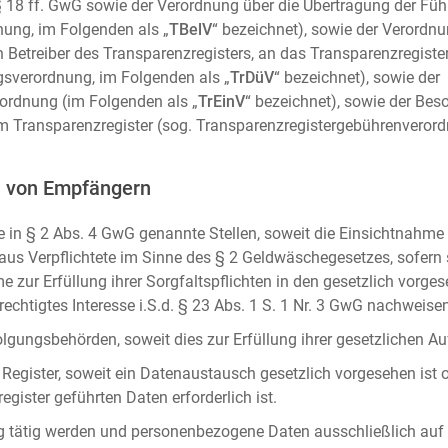
m. § 18 ff. GwG sowie der Verordnung über die Übertragung der Fü
ung, im Folgenden als „
TBelV
“ bezeichnet), sowie der Verordn
n Betreiber des Transparenzregisters, an das Transparenzregister
gsverordnung, im Folgenden als „
TrDüV
“ bezeichnet), sowie der
ordnung (im Folgenden als „
TrEinV
“ bezeichnet), sowie der Be
 Transparenzregister (sog. Transparenzregistergebührenverord
n von Empfängern
 in § 2 Abs. 4 GwG genannte Stellen, soweit die Einsichtnahme z
naus Verpflichtete im Sinne des § 2 Geldwäschegesetzes, sofern
e zur Erfüllung ihrer Sorgfaltspflichten in den gesetzlich vorges
erechtigtes Interesse i.S.d. § 23 Abs. 1 S. 1 Nr. 3 GwG nachweise
gungsbehörden, soweit dies zur Erfüllung ihrer gesetzlichen Auf
 Register, soweit ein Datenaustausch gesetzlich vorgesehen ist 
gister geführten Daten erforderlich ist.
rag tätig werden und personenbezogene Daten ausschließlich auf