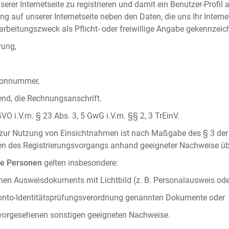
serer Internetseite zu registrieren und damit ein Benutzer-Profil
ng auf unserer Internetseite neben den Daten, die uns Ihr Intern
rbeitungszweck als Pflicht- oder freiwillige Angabe gekennzeich
rung,
efonnummer,
hend, die Rechnungsanschrift.
VO i.V.m. § 23 Abs. 3, 5 GwG i.V.m. §§ 2, 3 TrEinV.
g zur Nutzung von Einsichtnahmen ist nach Maßgabe des § 3 der 
men des Registrierungsvorgangs anhand geeigneter Nachweise üb
he Personen
gelten insbesondere:
chen Ausweisdokuments mit Lichtbild (z. B. Personalausweis ode
konto-Identitätsprüfungsverordnung genannten Dokumente oder
 vorgesehenen sonstigen geeigneten Nachweise.