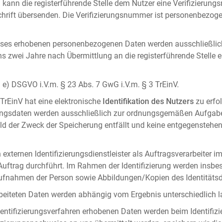
 kann die registerführende Stelle dem Nutzer eine Verifizierun
ft übersenden. Die Verifizierungsnummer ist personenbezogen 
ises erhobenen personenbezogenen Daten werden ausschließlic
ens zwei Jahre nach Übermittlung an die registerführende Stelle
it. e) DSGVO i.V.m. § 23 Abs. 7 GwG i.V.m. § 3 TrEinV.
 TrEinV hat eine elektronische
Identifikation des Nutzers
zu erfo
erungsdaten werden ausschließlich zur ordnungsgemäßen Aufgab
ald der Zweck der Speicherung entfällt und keine entgegenstehe
externen Identifizierungsdienstleister als Auftragsverarbeiter i
 Auftrag durchführt. Im Rahmen der Identifizierung werden insbe
onaufnahmen der Person sowie Abbildungen/Kopien des Identität
arbeiteten Daten werden abhängig vom Ergebnis unterschiedlich l
entifizierungsverfahren erhobenen Daten werden beim Identifizi