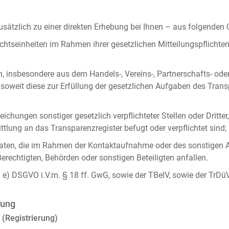
ätzlich zu einer direkten Erhebung bei Ihnen – aus folgenden
chtseinheiten im Rahmen ihrer gesetzlichen Mitteilungspflicht
n, insbesondere aus dem Handels-, Vereins-, Partnerschafts- od
oweit diese zur Erfüllung der gesetzlichen Aufgaben des Tran
ichungen sonstiger gesetzlich verpflichteter Stellen oder Dritt
lung an das Transparenzregister befugt oder verpflichtet sind;
ten, die im Rahmen der Kontaktaufnahme oder des sonstigen A
Berechtigten, Behörden oder sonstigen Beteiligten anfallen.
it. e) DSGVO i.V.m. § 18 ff. GwG, sowie der TBelV, sowie der TrDü
rung
 (Registrierung)