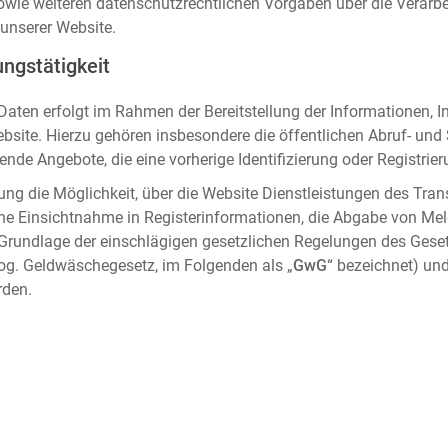
sowie weiteren datenschutzrechtlichen Vorgaben über die Verar
unserer Website.
ngstätigkeit
aten erfolgt im Rahmen der Bereitstellung der Informationen, I
ebsite. Hierzu gehören insbesondere die öffentlichen Abruf- un
nde Angebote, die eine vorherige Identifizierung oder Registrier
ung die Möglichkeit, über die Website Dienstleistungen des Tran
che Einsichtnahme in Registerinformationen, die Abgabe von Me
 Grundlage der einschlägigen gesetzlichen Regelungen des Gese
og. Geldwäschegesetz, im Folgenden als „
GwG
“ bezeichnet) und
rden.