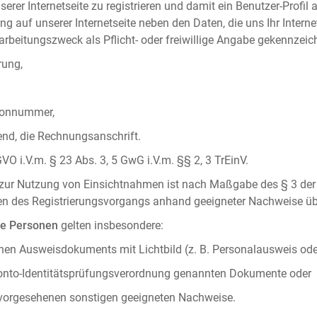
serer Internetseite zu registrieren und damit ein Benutzer-Profil
ng auf unserer Internetseite neben den Daten, die uns Ihr Intern
rbeitungszweck als Pflicht- oder freiwillige Angabe gekennzeich
rung,
efonnummer,
hend, die Rechnungsanschrift.
VO i.V.m. § 23 Abs. 3, 5 GwG i.V.m. §§ 2, 3 TrEinV.
g zur Nutzung von Einsichtnahmen ist nach Maßgabe des § 3 der 
men des Registrierungsvorgangs anhand geeigneter Nachweise üb
he Personen
gelten insbesondere:
chen Ausweisdokuments mit Lichtbild (z. B. Personalausweis ode
konto-Identitätsprüfungsverordnung genannten Dokumente oder
 vorgesehenen sonstigen geeigneten Nachweise.