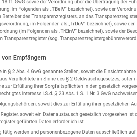
m. § 18 ff. GwG sowie der Verordnung über die Übertragung der Fü
ung, im Folgenden als „
TBelV
“ bezeichnet), sowie der Verordn
n Betreiber des Transparenzregisters, an das Transparenzregister
gsverordnung, im Folgenden als „
TrDüV
“ bezeichnet), sowie der
ordnung (im Folgenden als „
TrEinV
“ bezeichnet), sowie der Be
 Transparenzregister (sog. Transparenzregistergebührenverord
n von Empfängern
 in § 2 Abs. 4 GwG genannte Stellen, soweit die Einsichtnahme z
naus Verpflichtete im Sinne des § 2 Geldwäschegesetzes, sofern
e zur Erfüllung ihrer Sorgfaltspflichten in den gesetzlich vorges
erechtigtes Interesse i.S.d. § 23 Abs. 1 S. 1 Nr. 3 GwG nachweise
gungsbehörden, soweit dies zur Erfüllung ihrer gesetzlichen Auf
 Register, soweit ein Datenaustausch gesetzlich vorgesehen ist 
gister geführten Daten erforderlich ist.
rag tätig werden und personenbezogene Daten ausschließlich auf