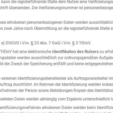
 kann die registerführende Stelle dem Nutzer eine Verifizierun
ft übersenden. Die Verifizierungsnummer ist personenbezogen 
ises erhobenen personenbezogenen Daten werden ausschließlic
ens zwei Jahre nach Übermittlung an die registerführende Stelle
it. e) DSGVO i.V.m. § 23 Abs. 7 GwG i.V.m. § 3 TrEinV.
 TrEinV hat eine elektronische
Identifikation des Nutzers
zu erfo
erungsdaten werden ausschließlich zur ordnungsgemäßen Aufgab
ald der Zweck der Speicherung entfällt und keine entgegenstehe
externen Identifizierungsdienstleister als Auftragsverarbeiter i
 Auftrag durchführt. Im Rahmen der Identifizierung werden insbe
onaufnahmen der Person sowie Abbildungen/Kopien des Identität
arbeiteten Daten werden abhängig vom Ergebnis unterschiedlich l
entifizierungsverfahren erhobenen Daten werden beim Identifizi