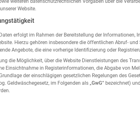
sowie weiteren datenschutzrechtlichen Vorgaben über die Verar
unserer Website.
ngstätigkeit
aten erfolgt im Rahmen der Bereitstellung der Informationen, I
ebsite. Hierzu gehören insbesondere die öffentlichen Abruf- un
nde Angebote, die eine vorherige Identifizierung oder Registrier
ung die Möglichkeit, über die Website Dienstleistungen des Tran
che Einsichtnahme in Registerinformationen, die Abgabe von Me
 Grundlage der einschlägigen gesetzlichen Regelungen des Gese
og. Geldwäschegesetz, im Folgenden als „
GwG
“ bezeichnet) und
rden.