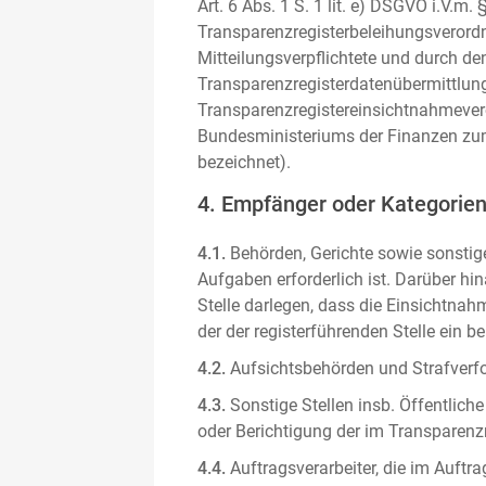
Art. 6 Abs. 1 S. 1 lit. e) DSGVO i.V.
Transparenzregisterbeleihungsverordn
Mitteilungsverpflichtete und durch de
Transparenzregisterdatenübermittlun
Transparenzregistereinsichtnahmever
Bundesministeriums der Finanzen zum
bezeichnet).
4. Empfänger oder Kategorie
4.1.
Behörden, Gerichte sowie sonstige
Aufgaben erforderlich ist. Darüber hi
Stelle darlegen, dass die Einsichtnahm
der der registerführenden Stelle ein b
4.2.
Aufsichtsbehörden und Strafverfol
4.3.
Sonstige Stellen insb. Öffentliche
oder Berichtigung der im Transparenzre
4.4.
Auftragsverarbeiter, die im Auft