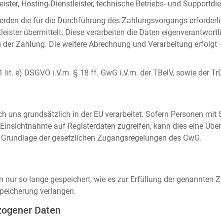
ister, Hosting-Dienstleister, technische Betriebs- und Supportdien
rden die für die Durchführung des Zahlungsvorgangs erforderl
eister übermittelt. Diese verarbeiten die Daten eigenverantwortl
der Zahlung. Die weitere Abrechnung und Verarbeitung erfolgt 
 1 lit. e) DSGVO i.V.m. § 18 ff. GwG i.V.m. der TBelV, sowie der Tr
uns grundsätzlich in der EU verarbeitet. Sofern Personen mit Si
insichtnahme auf Registerdaten zugreifen, kann dies eine Über
auf Grundlage der gesetzlichen Zugangsregelungen des GwG.
ur so lange gespeichert, wie es zur Erfüllung der genannten Zw
peicherung verlangen.
zogener Daten