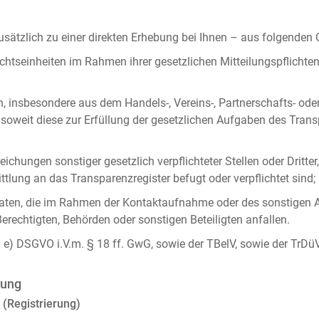
ätzlich zu einer direkten Erhebung bei Ihnen – aus folgenden
chtseinheiten im Rahmen ihrer gesetzlichen Mitteilungspflicht
n, insbesondere aus dem Handels-, Vereins-, Partnerschafts- od
oweit diese zur Erfüllung der gesetzlichen Aufgaben des Tran
ichungen sonstiger gesetzlich verpflichteter Stellen oder Dritt
lung an das Transparenzregister befugt oder verpflichtet sind;
ten, die im Rahmen der Kontaktaufnahme oder des sonstigen A
Berechtigten, Behörden oder sonstigen Beteiligten anfallen.
it. e) DSGVO i.V.m. § 18 ff. GwG, sowie der TBelV, sowie der TrDü
rung
 (Registrierung)