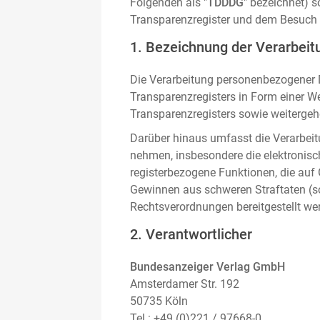
Folgenden als "
TDDDG
" bezeichnet) 
Transparenzregister und dem Besuch 
1. Bezeichnung der Verarbeitu
Die Verarbeitung personenbezogener D
Transparenzregisters in Form einer W
Transparenzregisters sowie weitergehe
Darüber hinaus umfasst die Verarbeit
nehmen, insbesondere die elektronis
registerbezogene Funktionen, die auf
Gewinnen aus schweren Straftaten (s
Rechtsverordnungen bereitgestellt we
2. Verantwortlicher
Bundesanzeiger Verlag GmbH
Amsterdamer Str. 192
50735 Köln
Tel.: +49 (0)221 / 97668-0