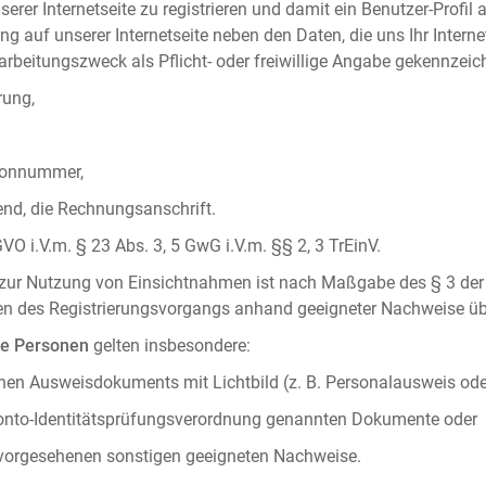
serer Internetseite zu registrieren und damit ein Benutzer-Profil
ng auf unserer Internetseite neben den Daten, die uns Ihr Intern
rbeitungszweck als Pflicht- oder freiwillige Angabe gekennzeich
rung,
efonnummer,
hend, die Rechnungsanschrift.
VO i.V.m. § 23 Abs. 3, 5 GwG i.V.m. §§ 2, 3 TrEinV.
g zur Nutzung von Einsichtnahmen ist nach Maßgabe des § 3 der 
men des Registrierungsvorgangs anhand geeigneter Nachweise üb
he Personen
gelten insbesondere:
chen Ausweisdokuments mit Lichtbild (z. B. Personalausweis ode
konto-Identitätsprüfungsverordnung genannten Dokumente oder
 vorgesehenen sonstigen geeigneten Nachweise.