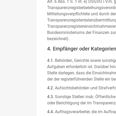
Art. 6 Abs. 1 S. 1 lit. e) DSGVO i.V.
Transparenzregisterbeleihungsverordn
Mitteilungsverpflichtete und durch de
Transparenzregisterdatenübermittlun
Transparenzregistereinsichtnahmever
Bundesministeriums der Finanzen zum
bezeichnet).
4. Empfänger oder Kategorie
4.1.
Behörden, Gerichte sowie sonstige
Aufgaben erforderlich ist. Darüber hi
Stelle darlegen, dass die Einsichtnahm
der der registerführenden Stelle ein b
4.2.
Aufsichtsbehörden und Strafverfol
4.3.
Sonstige Stellen insb. Öffentliche
oder Berichtigung der im Transparenzre
4.4.
Auftragsverarbeiter, die im Auft