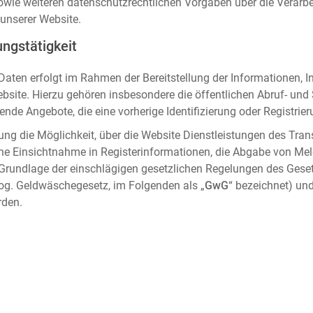
sowie weiteren datenschutzrechtlichen Vorgaben über die Verar
unserer Website.
ngstätigkeit
aten erfolgt im Rahmen der Bereitstellung der Informationen, I
ebsite. Hierzu gehören insbesondere die öffentlichen Abruf- un
nde Angebote, die eine vorherige Identifizierung oder Registrier
ung die Möglichkeit, über die Website Dienstleistungen des Tran
che Einsichtnahme in Registerinformationen, die Abgabe von Me
 Grundlage der einschlägigen gesetzlichen Regelungen des Gese
og. Geldwäschegesetz, im Folgenden als „
GwG
“ bezeichnet) und
rden.