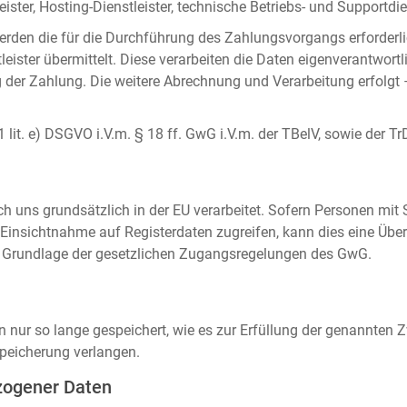
ister, Hosting-Dienstleister, technische Betriebs- und Supportdien
rden die für die Durchführung des Zahlungsvorgangs erforderl
eister übermittelt. Diese verarbeiten die Daten eigenverantwortl
der Zahlung. Die weitere Abrechnung und Verarbeitung erfolgt 
 1 lit. e) DSGVO i.V.m. § 18 ff. GwG i.V.m. der TBelV, sowie der Tr
uns grundsätzlich in der EU verarbeitet. Sofern Personen mit Si
insichtnahme auf Registerdaten zugreifen, kann dies eine Über
auf Grundlage der gesetzlichen Zugangsregelungen des GwG.
ur so lange gespeichert, wie es zur Erfüllung der genannten Zw
peicherung verlangen.
zogener Daten