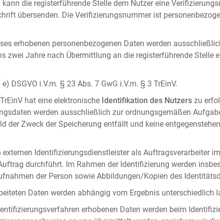
 kann die registerführende Stelle dem Nutzer eine Verifizierun
ft übersenden. Die Verifizierungsnummer ist personenbezogen 
ises erhobenen personenbezogenen Daten werden ausschließlic
ens zwei Jahre nach Übermittlung an die registerführende Stelle
it. e) DSGVO i.V.m. § 23 Abs. 7 GwG i.V.m. § 3 TrEinV.
 TrEinV hat eine elektronische
Identifikation des Nutzers
zu erfo
erungsdaten werden ausschließlich zur ordnungsgemäßen Aufgab
ald der Zweck der Speicherung entfällt und keine entgegenstehe
externen Identifizierungsdienstleister als Auftragsverarbeiter i
 Auftrag durchführt. Im Rahmen der Identifizierung werden insbe
onaufnahmen der Person sowie Abbildungen/Kopien des Identität
arbeiteten Daten werden abhängig vom Ergebnis unterschiedlich l
entifizierungsverfahren erhobenen Daten werden beim Identifizi