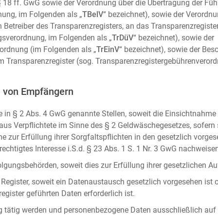
m. § 18 ff. GwG sowie der Verordnung über die Übertragung der Fü
ung, im Folgenden als „
TBelV
“ bezeichnet), sowie der Verordn
n Betreiber des Transparenzregisters, an das Transparenzregister
gsverordnung, im Folgenden als „
TrDüV
“ bezeichnet), sowie der
ordnung (im Folgenden als „
TrEinV
“ bezeichnet), sowie der Be
 Transparenzregister (sog. Transparenzregistergebührenverord
n von Empfängern
 in § 2 Abs. 4 GwG genannte Stellen, soweit die Einsichtnahme z
naus Verpflichtete im Sinne des § 2 Geldwäschegesetzes, sofern
e zur Erfüllung ihrer Sorgfaltspflichten in den gesetzlich vorges
erechtigtes Interesse i.S.d. § 23 Abs. 1 S. 1 Nr. 3 GwG nachweise
gungsbehörden, soweit dies zur Erfüllung ihrer gesetzlichen Auf
 Register, soweit ein Datenaustausch gesetzlich vorgesehen ist 
gister geführten Daten erforderlich ist.
rag tätig werden und personenbezogene Daten ausschließlich auf