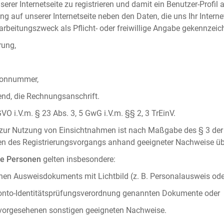
serer Internetseite zu registrieren und damit ein Benutzer-Profil
ng auf unserer Internetseite neben den Daten, die uns Ihr Intern
rbeitungszweck als Pflicht- oder freiwillige Angabe gekennzeich
rung,
efonnummer,
hend, die Rechnungsanschrift.
VO i.V.m. § 23 Abs. 3, 5 GwG i.V.m. §§ 2, 3 TrEinV.
g zur Nutzung von Einsichtnahmen ist nach Maßgabe des § 3 der 
men des Registrierungsvorgangs anhand geeigneter Nachweise üb
he Personen
gelten insbesondere:
chen Ausweisdokuments mit Lichtbild (z. B. Personalausweis ode
konto-Identitätsprüfungsverordnung genannten Dokumente oder
 vorgesehenen sonstigen geeigneten Nachweise.