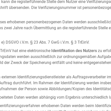
 kann die registerführende Stelle dem Nutzer eine Verifizierun
ft übersenden. Die Verifizierungsnummer ist personenbezogen 
ises erhobenen personenbezogenen Daten werden ausschließlic
ens zwei Jahre nach Übermittlung an die registerführende Stelle
it. e) DSGVO i.V.m. § 23 Abs. 7 GwG i.V.m. § 3 TrEinV.
 TrEinV hat eine elektronische
Identifikation des Nutzers
zu erfo
erungsdaten werden ausschließlich zur ordnungsgemäßen Aufgab
ald der Zweck der Speicherung entfällt und keine entgegenstehe
externen Identifizierungsdienstleister als Auftragsverarbeiter i
 Auftrag durchführt. Im Rahmen der Identifizierung werden insbe
onaufnahmen der Person sowie Abbildungen/Kopien des Identität
arbeiteten Daten werden abhängig vom Ergebnis unterschiedlich l
entifizierungsverfahren erhobenen Daten werden beim Identifizi