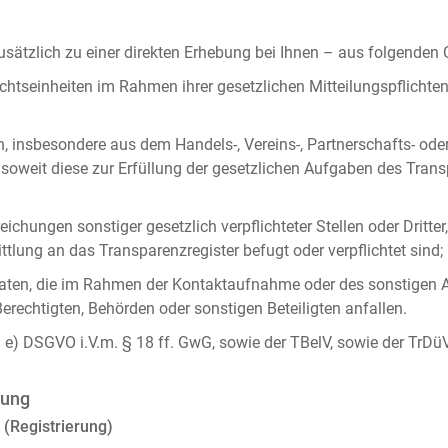
ätzlich zu einer direkten Erhebung bei Ihnen – aus folgenden
chtseinheiten im Rahmen ihrer gesetzlichen Mitteilungspflicht
n, insbesondere aus dem Handels-, Vereins-, Partnerschafts- od
oweit diese zur Erfüllung der gesetzlichen Aufgaben des Tran
ichungen sonstiger gesetzlich verpflichteter Stellen oder Dritt
lung an das Transparenzregister befugt oder verpflichtet sind;
ten, die im Rahmen der Kontaktaufnahme oder des sonstigen A
Berechtigten, Behörden oder sonstigen Beteiligten anfallen.
it. e) DSGVO i.V.m. § 18 ff. GwG, sowie der TBelV, sowie der TrDü
rung
 (Registrierung)