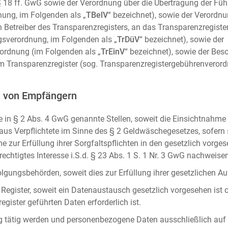
m. § 18 ff. GwG sowie der Verordnung über die Übertragung der Fü
ung, im Folgenden als „
TBelV
“ bezeichnet), sowie der Verordn
n Betreiber des Transparenzregisters, an das Transparenzregister
gsverordnung, im Folgenden als „
TrDüV
“ bezeichnet), sowie der
ordnung (im Folgenden als „
TrEinV
“ bezeichnet), sowie der Be
 Transparenzregister (sog. Transparenzregistergebührenverord
n von Empfängern
 in § 2 Abs. 4 GwG genannte Stellen, soweit die Einsichtnahme z
naus Verpflichtete im Sinne des § 2 Geldwäschegesetzes, sofern
e zur Erfüllung ihrer Sorgfaltspflichten in den gesetzlich vorges
erechtigtes Interesse i.S.d. § 23 Abs. 1 S. 1 Nr. 3 GwG nachweise
gungsbehörden, soweit dies zur Erfüllung ihrer gesetzlichen Auf
 Register, soweit ein Datenaustausch gesetzlich vorgesehen ist 
gister geführten Daten erforderlich ist.
rag tätig werden und personenbezogene Daten ausschließlich auf