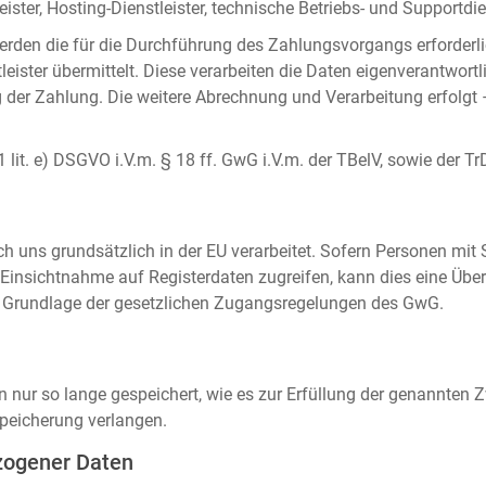
ister, Hosting-Dienstleister, technische Betriebs- und Supportdien
rden die für die Durchführung des Zahlungsvorgangs erforderl
eister übermittelt. Diese verarbeiten die Daten eigenverantwortl
der Zahlung. Die weitere Abrechnung und Verarbeitung erfolgt 
 1 lit. e) DSGVO i.V.m. § 18 ff. GwG i.V.m. der TBelV, sowie der Tr
uns grundsätzlich in der EU verarbeitet. Sofern Personen mit Si
insichtnahme auf Registerdaten zugreifen, kann dies eine Über
auf Grundlage der gesetzlichen Zugangsregelungen des GwG.
ur so lange gespeichert, wie es zur Erfüllung der genannten Zw
peicherung verlangen.
zogener Daten