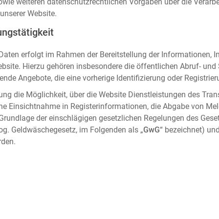
sowie weiteren datenschutzrechtlichen Vorgaben über die Verar
unserer Website.
ngstätigkeit
aten erfolgt im Rahmen der Bereitstellung der Informationen, I
ebsite. Hierzu gehören insbesondere die öffentlichen Abruf- un
nde Angebote, die eine vorherige Identifizierung oder Registrier
ung die Möglichkeit, über die Website Dienstleistungen des Tran
che Einsichtnahme in Registerinformationen, die Abgabe von Me
 Grundlage der einschlägigen gesetzlichen Regelungen des Gese
og. Geldwäschegesetz, im Folgenden als „
GwG
“ bezeichnet) und
rden.