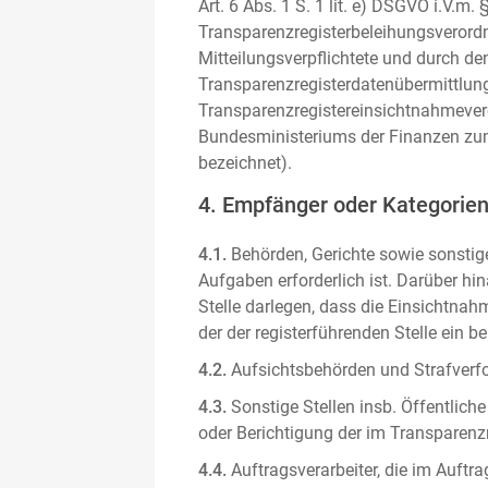
Art. 6 Abs. 1 S. 1 lit. e) DSGVO i.V.
Transparenzregisterbeleihungsverordn
Mitteilungsverpflichtete und durch de
Transparenzregisterdatenübermittlun
Transparenzregistereinsichtnahmever
Bundesministeriums der Finanzen zum
bezeichnet).
4. Empfänger oder Kategorie
4.1.
Behörden, Gerichte sowie sonstige
Aufgaben erforderlich ist. Darüber hi
Stelle darlegen, dass die Einsichtnahm
der der registerführenden Stelle ein b
4.2.
Aufsichtsbehörden und Strafverfol
4.3.
Sonstige Stellen insb. Öffentliche
oder Berichtigung der im Transparenzre
4.4.
Auftragsverarbeiter, die im Auft